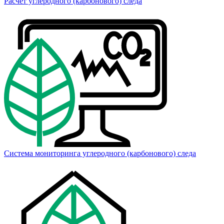
Расчет углеродного (карбонового) следа
Система мониторинга углеродного (карбонового) следа