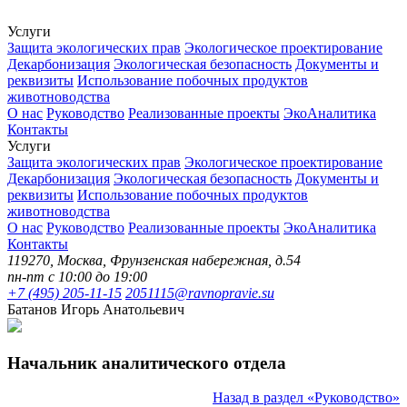
Услуги
Защита экологических прав
Экологическое проектирование
Декарбонизация
Экологическая безопасность
Документы и
реквизиты
Использование побочных продуктов
животноводства
О нас
Руководство
Реализованные проекты
ЭкоАналитика
Контакты
Услуги
Защита экологических прав
Экологическое проектирование
Декарбонизация
Экологическая безопасность
Документы и
реквизиты
Использование побочных продуктов
животноводства
О нас
Руководство
Реализованные проекты
ЭкоАналитика
Контакты
119270, Москва, Фрунзенская набережная, д.54
пн-пт с 10:00 до 19:00
+7 (495) 205-11-15
2051115@ravnopravie.su
Батанов Игорь Анатольевич
Начальник аналитического отдела
Назад в раздел «Руководство»