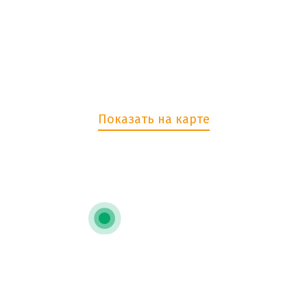
119270, Москва, Фрунзенская
набережная, д.54
пн-пт с 10:00 до 19:00
Показать на карте
+7 (495) 205-11-15
2051115@ravnopravie.su
АНО "Равноправие"
© АНО «Равноправие», 2006–2024. Все права защищены.